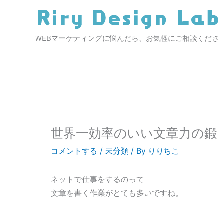
内
容
を
WEBマーケティングに悩んだら、お気軽にご相談くだ
ス
キ
ッ
プ
世界一効率のいい文章力の鍛
コメントする
/
未分類
/ By
りりちこ
ネットで仕事をするのって
文章を書く作業がとても多いですね。