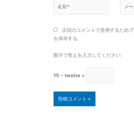
名
メ
前
ー
*
ル
*
次回のコメントで使用するためブ
を保存する。
数字で答えを入力してください:
15 − twelve =