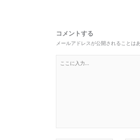
コメントする
メールアドレスが公開されることは
こ
こ
に
入
力…