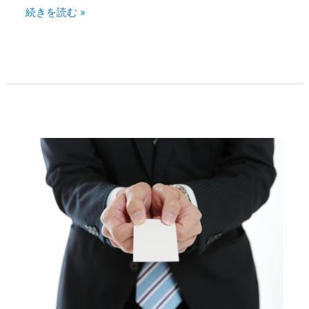
続きを読む »
即
金
性
の
あ
る
副
業
プ
と
ロ
は？
ダ
ク
ト
ロ
ー
ン
チ
の