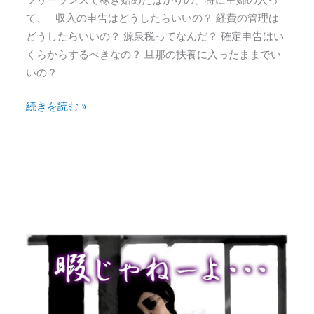
フリーランスで稼ぎ始めたばかりの、特に主婦の人っ
っ
て、 収入の申告はどうしたらいいの？ 経費の管理は
て、
どうしたらいいの？ 源泉税ってなんだ？ 確定申告はい
確
くらからするべきなの？ 旦那の扶養に入ったままでい
定
いの？
申
告
続きを読む »
ど
う
す
り
ゃ
い
い
専
の？
業
主
婦