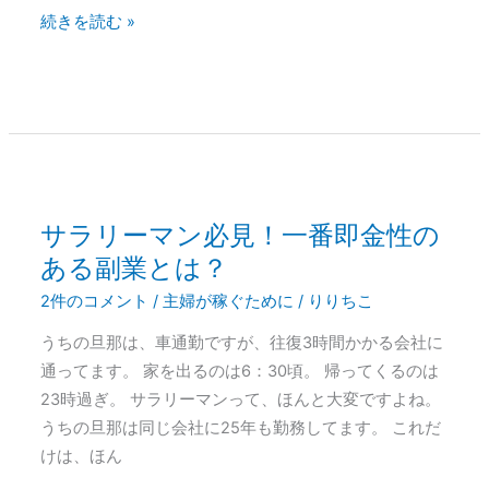
い
続きを読む »
特
徴
サラリーマン必見！一番即金性の
サ
ラ
ある副業とは？
リ
2件のコメント
/
主婦が稼ぐために
/
りりちこ
ー
うちの旦那は、車通勤ですが、往復3時間かかる会社に
マ
通ってます。 家を出るのは6：30頃。 帰ってくるのは
ン
23時過ぎ。 サラリーマンって、ほんと大変ですよね。
必
うちの旦那は同じ会社に25年も勤務してます。 これだ
見！
けは、ほん
一
番