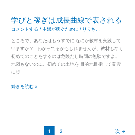
て
み
学びと稼ぎは成長曲線で表される
学
ま
び
し
コメントする
/
主婦が稼ぐために
/
りりちこ
と
た
ところで、あなたはもうすでに なにか教材を実践して
稼
いますか？ わかってるかもしれませんが、教材もなく
ぎ
初めてのことをするのは危険だし時間の無駄ですよ。
は
地図もないのに、初めての土地を 目的地目指して闇雲
成
に歩
長
曲
続きを読む »
線
で
表
さ
れ
る
1
2
次
→