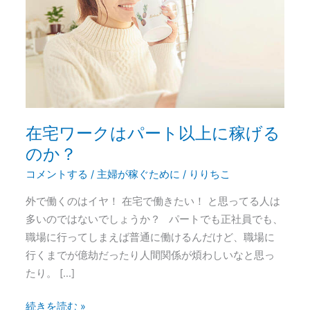
は
パ
ー
ト
以
上
に
在宅ワークはパート以上に稼げる
稼
のか？
げ
る
コメントする
/
主婦が稼ぐために
/
りりちこ
の
外で働くのはイヤ！ 在宅で働きたい！ と思ってる人は
か？
多いのではないでしょうか？ パートでも正社員でも、
職場に行ってしまえば普通に働けるんだけど、職場に
行くまでが億劫だったり人間関係が煩わしいなと思っ
たり。 […]
続きを読む »