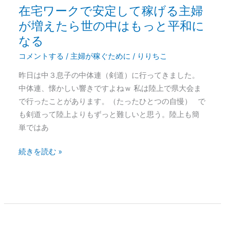
稼
在宅ワークで安定して稼げる主婦
げ
が増えたら世の中はもっと平和に
る
なる
主
婦
コメントする
/
主婦が稼ぐために
/
りりちこ
が
昨日は中３息子の中体連（剣道）に行ってきました。
増
中体連、懐かしい響きですよねｗ 私は陸上で県大会ま
え
で行ったことがあります。（たったひとつの自慢） で
た
も剣道って陸上よりもずっと難しいと思う。陸上も簡
ら
単ではあ
世
の
続きを読む »
中
は
も
っ
と
平