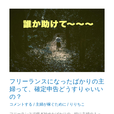
の？
と
フ
い
リ
う
ー
話
ラ
ン
ス
に
な
っ
た
ば
フリーランスになったばかりの主
か
婦って、確定申告どうすりゃいい
り
の？
の
コメントする
/
主婦が稼ぐために
/
りりちこ
主
婦