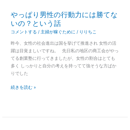
和
やっぱり男性の行動力には勝てな
に
や
な
っ
いの？という話
る
ぱ
コメントする
/
主婦が稼ぐために
/
りりちこ
り
昨今、女性の社会進出は国を挙げて推進され 女性の活
男
躍は目覚ましいですね。 先日私の地区の商工会がやっ
性
てる創業塾に行ってきましたが、女性の割合はとても
の
多く しっかりと自分の考えを持ってて強そうな方ばか
行
りでした
動
力
続きを読む »
に
は
勝
て
な
い