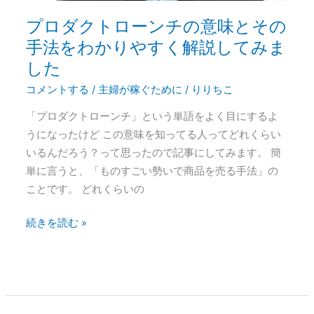
意
プロダクトローンチの意味とその
味
手法をわかりやすく解説してみま
と
した
そ
の
コメントする
/
主婦が稼ぐために
/
りりちこ
手
「プロダクトローンチ」という単語をよく目にするよ
法
うになったけど この意味を知ってる人ってどれくらい
を
いるんだろう？って思ったので記事にしてみます。 簡
わ
単に言うと、「ものすごい勢いで商品を売る手法」の
か
ことです。 どれくらいの
り
や
続きを読む »
す
く
解
説
し