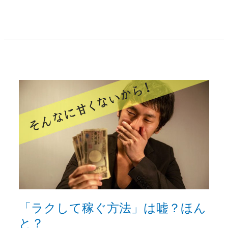
「ラ
ク
し
て
稼
ぐ
方
法」
は
嘘？
「ラクして稼ぐ方法」は嘘？ほん
ほ
と？