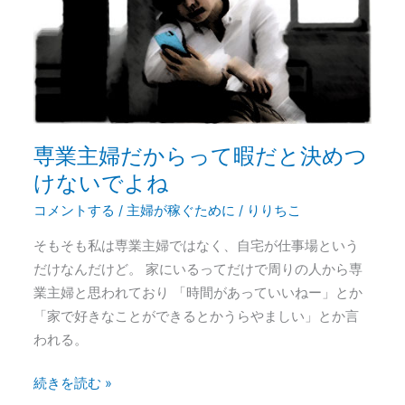
だ
か
ら
っ
て
暇
だ
専業主婦だからって暇だと決めつ
と
けないでよね
決
コメントする
/
主婦が稼ぐために
/
りりちこ
め
つ
そもそも私は専業主婦ではなく、自宅が仕事場という
け
だけなんだけど。 家にいるってだけで周りの人から専
な
業主婦と思われており 「時間があっていいねー」とか
い
「家で好きなことができるとかうらやましい」とか言
で
われる。
よ
ね
続きを読む »