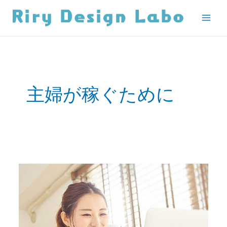
内
容
を
ス
キ
ッ
プ
主婦が稼ぐために
在
宅
ワ
ー
ク