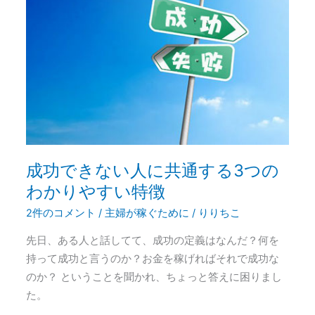
き
な
い
人
に
共
通
す
る
成功できない人に共通する3つの
3
わかりやすい特徴
つ
の
2件のコメント
/
主婦が稼ぐために
/
りりちこ
わ
先日、ある人と話してて、成功の定義はなんだ？何を
か
持って成功と言うのか？お金を稼げればそれで成功な
り
のか？ ということを聞かれ、ちょっと答えに困りまし
や
た。
す