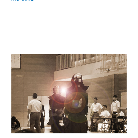
在
宅
ワ
ー
ク
で
安
定
し
て