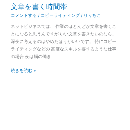
文章を書く時間帯
文
章
コメントする
/
コピーライティング
/
りりちこ
を
ネットビジネスでは、 作業のほとんどが文章を書くこ
書
とになると思うんですが いい文章を書きたいのなら、
く
深夜に考えるのはやめたほうがいいです。 特にコピー
時
ライティングなどの 高度なスキルを要するような仕事
間
の場合 夜は脳の働き
帯
続きを読む »