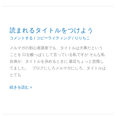
イ
ト
ル
読まれるタイトルをつけよう
読
ま
コメントする
/
コピーライティング
/
りりちこ
れ
メルマガの初心者講座でも、タイトルは大事だという
る
ことを 口を酸っぱくして言っている私ですが そんな私
タ
自身が、タイトルを決めるときに 最近ちょっと怠慢し
イ
てました。 ブログにしろメルマガにしろ、タイトルは
ト
とても
ル
を
続きを読む »
つ
け
よ
う