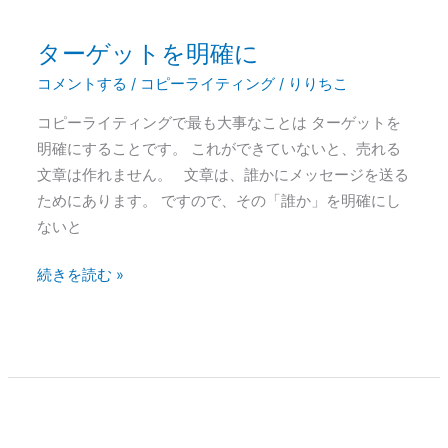
ターゲットを明確に
タ
ー
コメントする
/
コピーライティング
/
りりちこ
ゲ
コピーライティングで最も大事なことは ターゲットを
ッ
明確にすることです。 これができていないと、売れる
ト
文章は作れません。 文章は、誰かにメッセージを送る
を
ためにあります。 ですので、その「誰か」を明確にし
明
ないと
確
に
続きを読む »