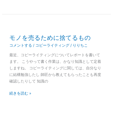
る
PPC
の
法
則
っ
モノを売るために捨てるもの
モ
て
ノ
コメントする
/
コピーライティング
/
りりちこ
知
を
最近、コピーライティングについてレポートを書いて
っ
売
ます。 こうやって書く作業は、かなり知識として定着
て
る
しますね。 コピーライティングに関しては、自分なり
る？
た
に結構勉強したし 師匠から教えてもらったことも再度
め
確認したりして 知識の
に
捨
続きを読む »
て
る
も