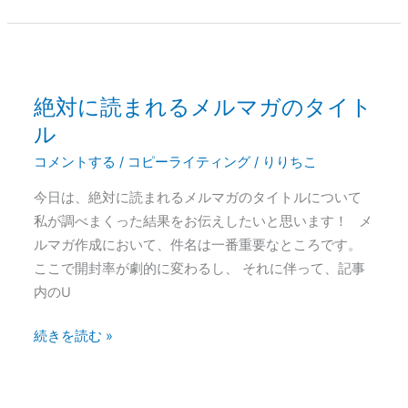
の
絶対に読まれるメルマガのタイト
絶
対
ル
に
コメントする
/
コピーライティング
/
りりちこ
読
今日は、絶対に読まれるメルマガのタイトルについて
ま
私が調べまくった結果をお伝えしたいと思います！ メ
れ
ルマガ作成において、件名は一番重要なところです。
る
ここで開封率が劇的に変わるし、 それに伴って、記事
メ
内のU
ル
マ
続きを読む »
ガ
の
タ