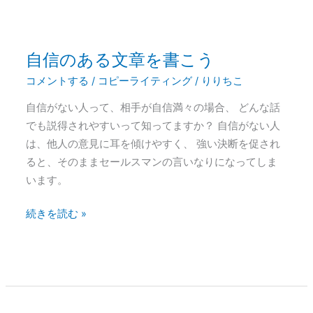
自信のある文章を書こう
自
信
コメントする
/
コピーライティング
/
りりちこ
の
自信がない人って、相手が自信満々の場合、 どんな話
あ
でも説得されやすいって知ってますか？ 自信がない人
る
は、他人の意見に耳を傾けやすく、 強い決断を促され
文
ると、そのままセールスマンの言いなりになってしま
章
います。
を
書
続きを読む »
こ
う