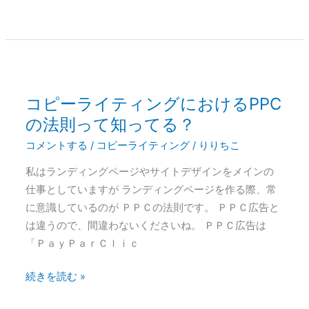
コピーライティングにおけるPPC
コ
ピ
の法則って知ってる？
ー
コメントする
/
コピーライティング
/
りりちこ
ラ
私はランディングページやサイトデザインをメインの
イ
仕事としていますが ランディングページを作る際、常
テ
に意識しているのが ＰＰＣの法則です。 ＰＰＣ広告と
ィ
は違うので、間違わないくださいね。 ＰＰＣ広告は
ン
「ＰａｙＰａｒＣｌｉｃ
グ
に
続きを読む »
お
け