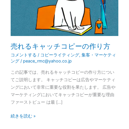
ッ
チ
コ
ピ
ー
の
売れるキャッチコピーの作り方
作
コメントする
/
コピーライティング
,
集客・マーケティ
り
ング
/
peace_rmc@yahoo.co.jp
方
この記事では、売れるキャッチコピーの作り方につい
てご説明します。 キャッチコピーは広告やマーケティ
ングにおいて非常に重要な役割を果たします。 広告や
マーケティングにおいてキャッチコピーが重要な理由
ファーストビュー は最 […]
続きを読む »