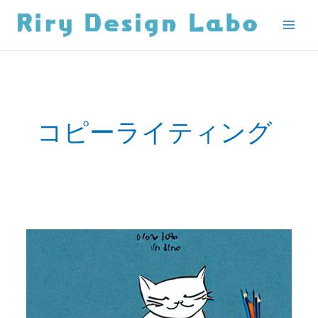
内
容
を
ス
キ
ッ
プ
コピーライティング
売
れ
る
キ
ャ