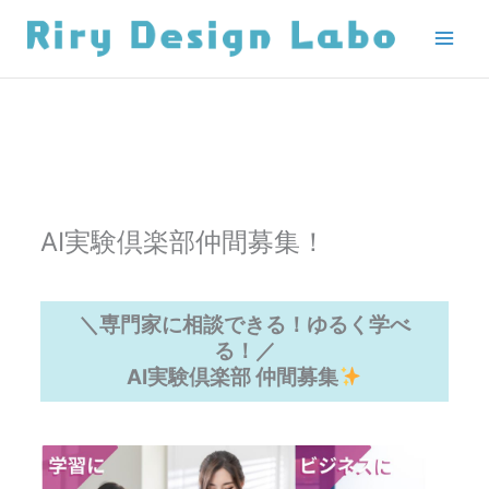
内
容
を
ス
キ
ッ
プ
AI実験倶楽部仲間募集！
＼専門家に相談できる！ゆるく学べ
る！／
AI実験倶楽部 仲間募集