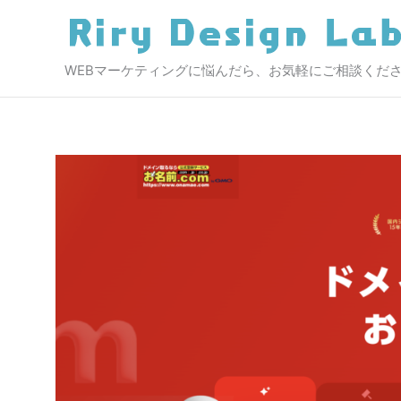
内
容
を
WEBマーケティングに悩んだら、お気軽にご相談くだ
ス
キ
ッ
プ