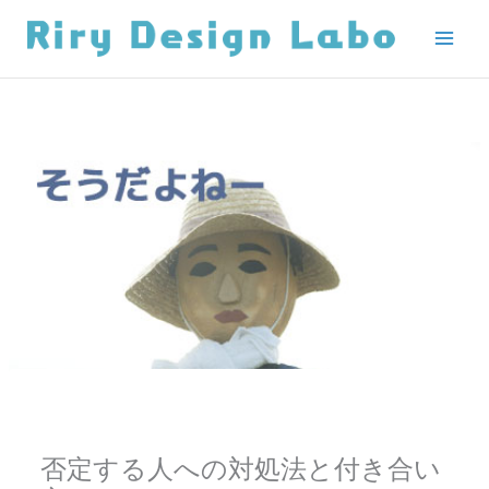
内
容
を
ス
キ
ッ
プ
否定する人への対処法と付き合い