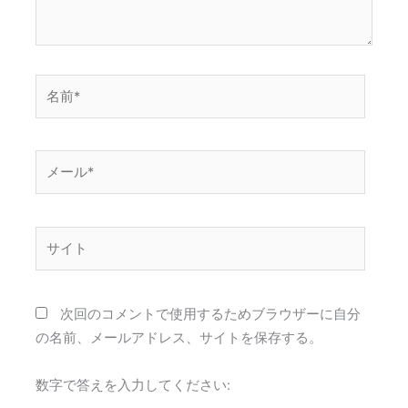
名
前
*
メ
ー
ル
*
サ
イ
ト
次回のコメントで使用するためブラウザーに自分
の名前、メールアドレス、サイトを保存する。
数字で答えを入力してください: