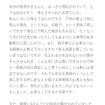
自分の意見がきちんと、はっきり明記されていて、と
ても読みやすく、考えさせられた文章でした。
私もいろいろ考えてみたのですが、子供が親より先に
死んだ場合、というのは、自殺で、という意味で宜し
いですか？病などで死んだ場合も入れると、なくなっ
た方の不注意があったとしてもあまりにも無理がある
解釈だと思ったので…。また、親不孝だとお考えにな
る根拠もお教え下さいますか？私も両親を愛していな
い訳ではないですが、生まれるか生まれないかの選択
すらさせられず、こんな言い方は悪いですがどの子供
も一部親の自己満足により育てられたことは私には否
定できないのです。それでも生きる意味の１つとして
親に対する申し訳なさを挙げる筆者様のお考えを知り
たいと思い、失礼かと思いますがこのようなコメント
をしました。お答えくださると光栄です。
また、最後にSさん？との会話が載せられていました