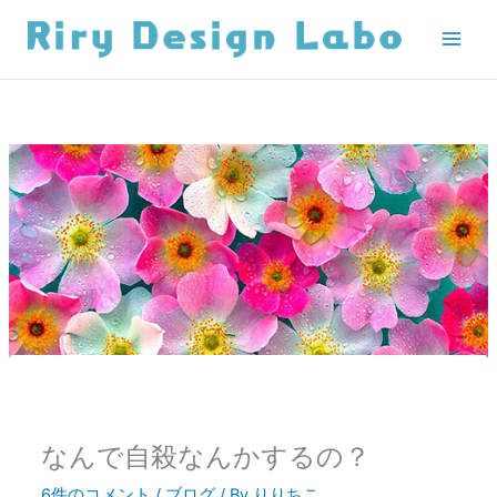
内
容
を
ス
キ
ッ
プ
なんで自殺なんかするの？
6件のコメント
/
ブログ
/ By
りりちこ