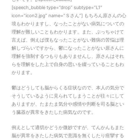
[speech_bubble type=”drop” subtype=”L1″
icon=”icon2.jpg” name=”Ｓさん”] もちろん原さんの心
境もわかりますし、なったことがない病気についての
理解が難しいこともわかります。また、ぶっちゃけて
言えば、例えば僕もなったことがない難病の苦悩は理
解しづらいですから、鬱になったことがない原さんに
理解を強制するつもりもありませんし、原さんはそれ
らを理解をした上で自身の思いを綴っていることもわ
かります。
鬱はどうしても脳からくる症状なので、本人の気分で
そうしているように見られてしまうことが往々にして
ありますが、たまたま気分や感情や判断を司る脳とい
う臓器が異常をきたした病気なのです。
例えとして適切かどうか微妙ですが、てんかんもまた
脳が異常をきたした病気で意識を無くしたり痙攣する