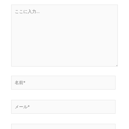
こ
こ
に
入
力…
名
前
*
メ
ー
ル
*
サ