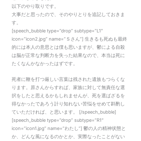
以下のやり取りです。
大事だと思ったので、そのやりとりを追記しておきま
す。
[speech_bubble type=”drop” subtype=”L1″
icon=”icon2.jpg” name=”Ｓさん”] 生きるも死ぬも最終
的には本人の意思とは僕も思いますが、鬱による自殺
は脳が正常な判断力を失った結果なので、本当は死に
たくなんかなかったはずです。
死者に鞭を打つ厳しい言葉は残された遺族もつらくな
ります。原さんからすれば、家族に対して無責任な選
択をしたと思えるかもしれませんが、死を選ばざるを
得なかったであろう計り知れない苦悩をせめて斟酌し
ていただければ、と思います。 [/speech_bubble]
[speech_bubble type=”drop” subtype=”R1″
icon=”icon1.jpg” name=”わたし”] 鬱の人の精神状態と
か、どんな風になるのかとか、実際なったことがない