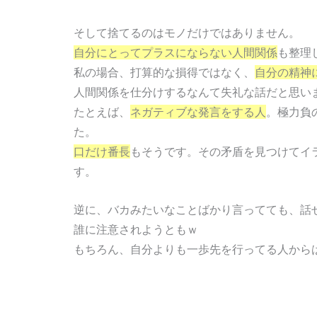
そして捨てるのはモノだけではありません。
自分にとってプラスにならない人間関係
も整理
私の場合、打算的な損得ではなく、
自分の精神
人間関係を仕分けするなんて失礼な話だと思い
たとえば、
ネガティブな発言をする人
。極力負
た。
口だけ番長
もそうです。その矛盾を見つけてイ
す。
逆に、バカみたいなことばかり言ってても、話
誰に注意されようともｗ
もちろん、自分よりも一歩先を行ってる人から