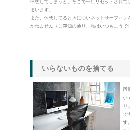
休憩してしまうと、そこで一旦リセットされて
まいます。
また、休憩してるときについネットサーフィン
かねません（ご存知の通り、私はいつもこうで
いらないものを捨てる
段
い
り
で
す