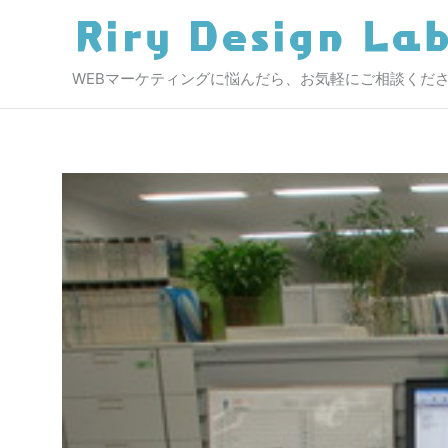
内
容
を
WEBマーケティングに悩んだら、お気軽にご相談くだ
ス
キ
ッ
プ