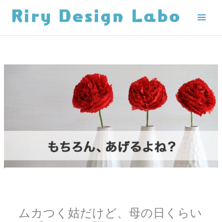
内
容
を
ス
キ
ッ
プ
ムカつく姑だけど、母の日くらい