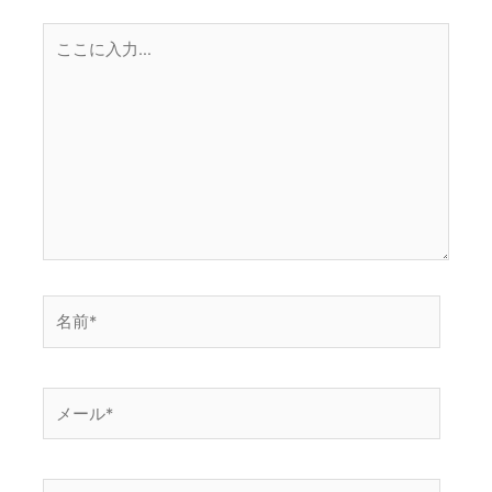
こ
こ
に
入
力…
名
前
*
メ
ー
ル
*
サ