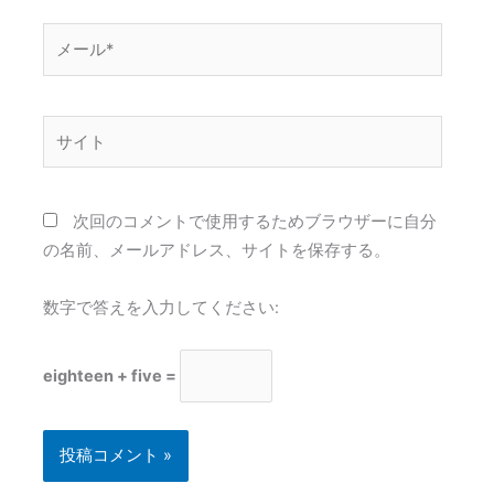
*
メ
ー
ル
*
サ
イ
ト
次回のコメントで使用するためブラウザーに自分
の名前、メールアドレス、サイトを保存する。
数字で答えを入力してください:
eighteen + five =