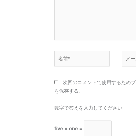
力…
名
メ
前
ー
*
ル
*
次回のコメントで使用するためブ
を保存する。
数字で答えを入力してください:
five × one =