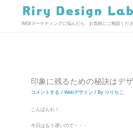
内
容
を
WEBマーケティングに悩んだら、お気軽にご相談くだ
ス
キ
ッ
プ
印象に残るための秘訣はデ
コメントする
/
Webデザイン
/ By
りりちこ
こんばんわ！
今日はもう遅いので・・・