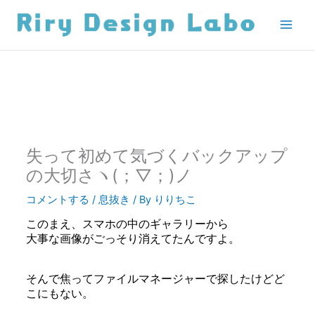
内
容
を
ス
キ
ッ
プ
失って初めて気づくバックアップ
の大切さヽ(；▽；)ノ
コメントする
/
息抜き
/ By
りりちこ
このまえ、スマホの中のギャラリーから
大事な画像がごっそり消えてたんですよ。
そんで焦ってファイルマネージャーで探したけどど
こにもない。