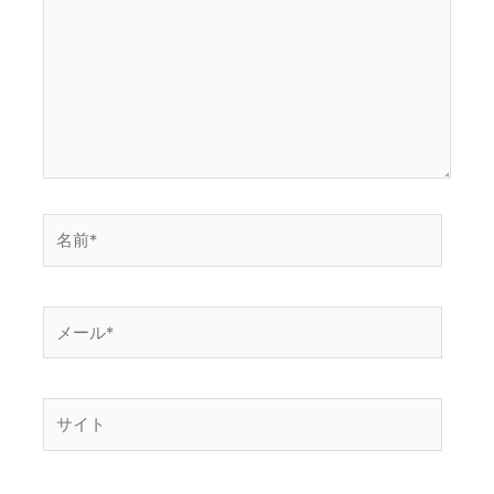
に
入
力…
名
前
*
メ
ー
ル
*
サ
イ
ト