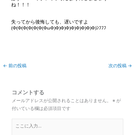
ね！！！
失ってから後悔しても、遅いですよ
(Φ(Φ(Φ(Φ(Φ(Φ(ΦωΦ)Φ)Φ)Φ)Φ)Φ)Φ)Φ)Φ)ﾝﾌﾌﾌ
←
前の投稿
次の投稿
→
コメントする
メールアドレスが公開されることはありません。
※
が
付いている欄は必須項目です
こ
こ