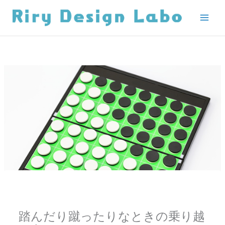
内
容
を
ス
キ
ッ
プ
踏んだり蹴ったりなときの乗り越