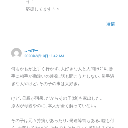
う！
応援してます＾＾
返信
よっぴー
2020年8月10日 11:42 AM
何もかもが上手く行かず､大好きな人と人間ﾄﾗﾌﾞﾙ､勝
手に相手が勘違いの連発､話も聞こうとしない､勝手過
ぎな人やけど､その子の事は大好き｡
けど､母親が阿呆､だからその子(娘)も家出した｡
原因が母親やのに､本人が全く解っていない｡
その子は元々持病があったり､発達障害もある､嘘も付
く｡大変な子やけど､それでもそれで人を差別するのは