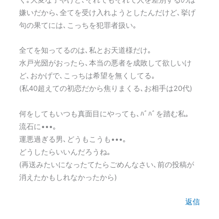
嫌いだから､全てを受け入れようとしたんだけど､挙げ
句の果てには､こっちを犯罪者扱い｡
全てを知ってるのは､私とお天道様だけ｡
水戸光圀がおったら､本当の悪者を成敗して欲しいけ
ど､おかげで､こっちは希望を無くしてる｡
(私40超えての初恋だから焦りまくる､お相手は20代)
何をしてもいつも真面目にやっても､ﾊﾞﾊﾞを踏む私｡
流石に•••｡
運悪過ぎる男､どうもこうも•••｡
どうしたらいいんだろうね｡
(再送みたいになったてたらごめんなさい､前の投稿が
消えたかもしれなかったから)
返信