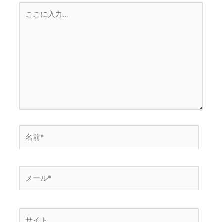
こ
こ
に
入
力…
名
前
*
メ
ー
ル
*
サ