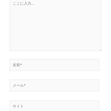
こ
こ
に
入
力…
名
前
*
メ
ー
ル
*
サ
イ