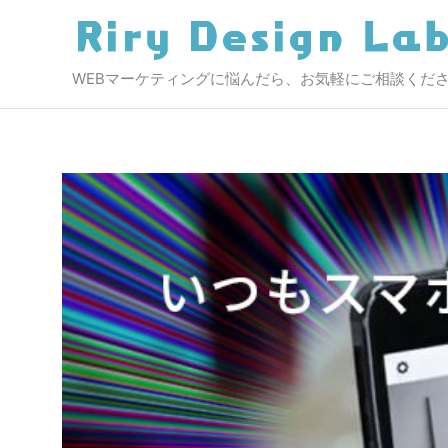
内
容
を
WEBマーケティングに悩んだら、お気軽にご相談くだ
ス
キ
ッ
プ