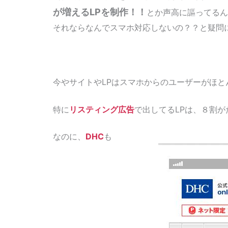
が増えるLPを制作！！
とか声高に謳ってるん
それならなんでスマホ対応しないの？？と疑問
今やサイトやLPはスマホからのユーザーがほと
特に
リスティング広告
で出してるLPは、８割
なのに、
DHC
も