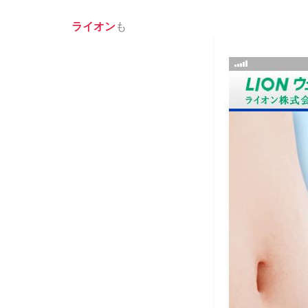
ライオン
も