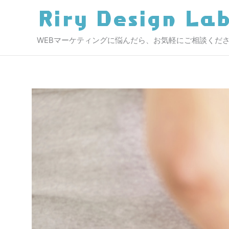
内
容
を
WEBマーケティングに悩んだら、お気軽にご相談くだ
ス
キ
ッ
プ