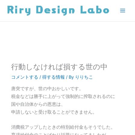
内
容
を
ス
キ
ッ
プ
行動しなければ損する世の中
コメントする
/
得する情報
/ By
りりちこ
唐突ですが、世の中おかしいです。
税金などは勝手に上がって強制的に搾取されるのに
国や自治体からの恩恵は、
申請しないと受け取ることができません。
消費税アップしたときの特別給付金もそうでした。
育児給付金のことばかり話題になってましたが