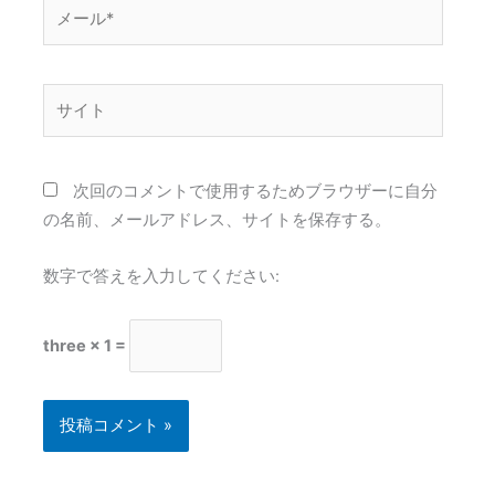
メ
ー
ル
*
サ
イ
ト
次回のコメントで使用するためブラウザーに自分
の名前、メールアドレス、サイトを保存する。
数字で答えを入力してください:
three × 1 =