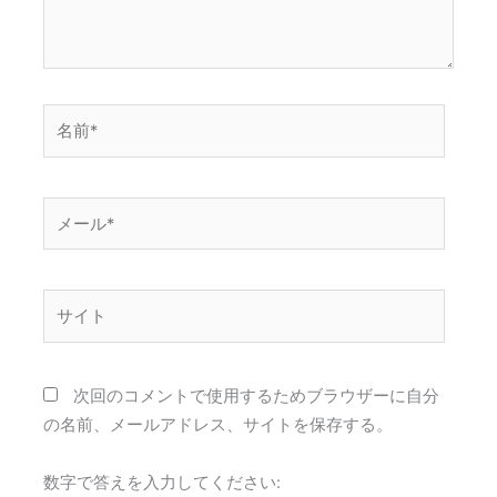
名
前
*
メ
ー
ル
*
サ
イ
ト
次回のコメントで使用するためブラウザーに自分
の名前、メールアドレス、サイトを保存する。
数字で答えを入力してください: