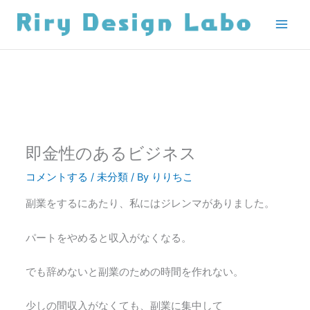
内
容
を
ス
キ
ッ
プ
即金性のあるビジネス
コメントする
/
未分類
/ By
りりちこ
副業をするにあたり、私にはジレンマがありました。
パートをやめると収入がなくなる。
でも辞めないと副業のための時間を作れない。
少しの間収入がなくても、副業に集中して