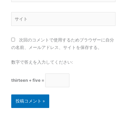
ル
*
サ
イ
ト
次回のコメントで使用するためブラウザーに自分
の名前、メールアドレス、サイトを保存する。
数字で答えを入力してください:
thirteen + five =