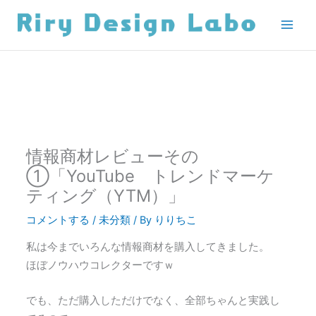
内
容
を
ス
キ
ッ
プ
情報商材レビューその
①「YouTube トレンドマーケ
ティング（YTM）」
コメントする
/
未分類
/ By
りりちこ
私は今までいろんな情報商材を購入してきました。
ほぼノウハウコレクターですｗ
でも、ただ購入しただけでなく、全部ちゃんと実践し