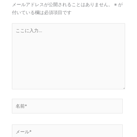
メールアドレスが公開されることはありません。
※
が
付いている欄は必須項目です
こ
こ
に
入
力…
名
前
*
メ
ー