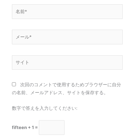
名
前
*
メ
ー
ル
*
サ
イ
ト
次回のコメントで使用するためブラウザーに自分
の名前、メールアドレス、サイトを保存する。
数字で答えを入力してください:
fifteen + 1 =