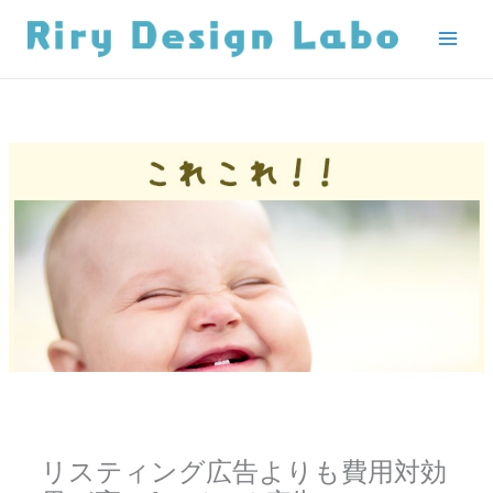
内
容
を
ス
キ
ッ
プ
リスティング広告よりも費用対効