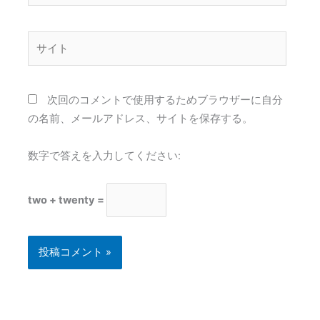
ル
*
サ
イ
ト
次回のコメントで使用するためブラウザーに自分
の名前、メールアドレス、サイトを保存する。
数字で答えを入力してください:
two + twenty =