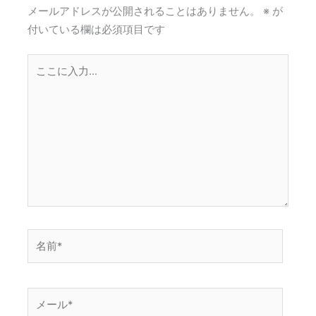
メールアドレスが公開されることはありません。
※
が
付いている欄は必須項目です
こ
こ
に
入
力…
名
前
*
メ
ー