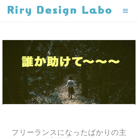
内
容
を
ス
キ
ッ
プ
フリーランスになったばかりの主