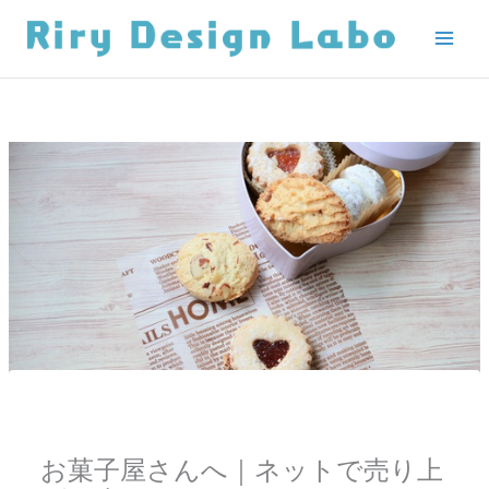
内
容
を
ス
キ
ッ
プ
お菓子屋さんへ｜ネットで売り上