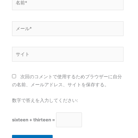
前
*
メ
ー
ル
*
サ
イ
ト
次回のコメントで使用するためブラウザーに自分
の名前、メールアドレス、サイトを保存する。
数字で答えを入力してください:
sixteen + thirteen =