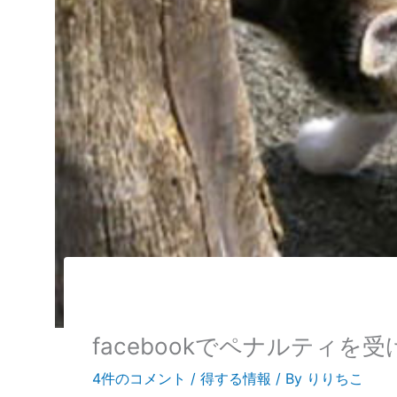
facebookでペナルティを
4件のコメント
/
得する情報
/ By
りりちこ