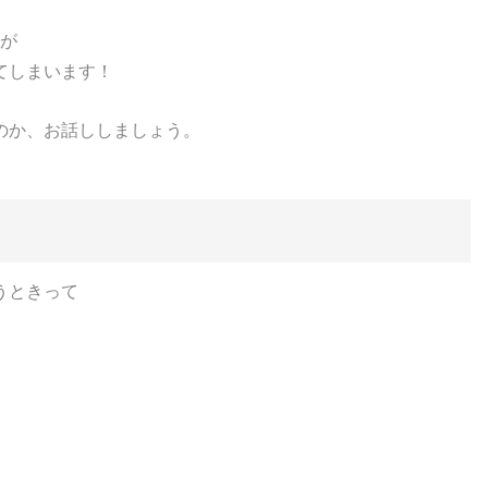
が
てしまいます！
のか、お話ししましょう。
うときって