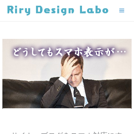
内
容
を
ス
キ
ッ
プ