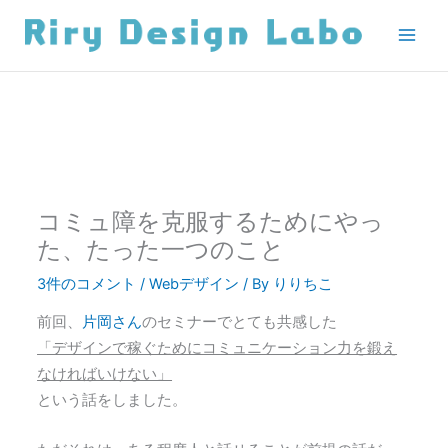
内
容
を
ス
キ
ッ
プ
コミュ障を克服するためにやっ
た、たった一つのこと
3件のコメント
/
Webデザイン
/ By
りりちこ
前回、
片岡さん
のセミナーでとても共感した
「デザインで稼ぐためにコミュニケーション力を鍛え
なければいけない」
という話をしました。